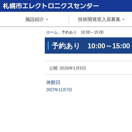
本
文
札幌市エレクトロニクスセンター
メ
施設紹介
技術開発室入居募集
へ
メ
ニ
現
ホーム
予約あり 10:00～15:00
ニ
在
予約あり 10:00～15:00
ュ
ュ
位
ー
置
ー
予
へ
の
公開:
2026年1月5日
約
階
あ
層
投
休館日
り
2027年11月7日
稿
1
ナ
0
:
ビ
0