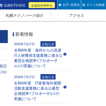
文字・背景色
サイト内検索
会議室予約状況
会議室利用申込
札幌テクノパーク紹介
アクセス
新着情報
2026年7月17日
お知らせ
令和8年度 海外からの高度
IT人材獲得支援業務に係る公
募型企画競争（プロポーザ
ル）の実施について
館日
月21日
2026年7月17日
お知らせ
令和8年度 IT産業海外展開
活動支援業務に係る公募型
企画競争（プロポーザル）の
実施について