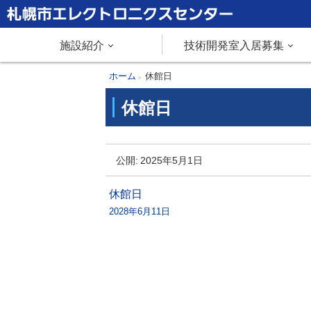
本
文
札幌市エレクトロニクスセンター
メ
施設紹介
技術開発室入居募集
へ
メ
ニ
現
ホーム
休館日
ニ
在
休館日
ュ
ュ
位
ー
置
ー
休
へ
の
公開:
2025年5月1日
館
階
日
層
投
休館日
2028年6月11日
稿
ナ
ビ