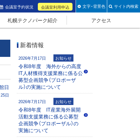
文字・背景色
サイト内検索
会議室予約状況
会議室利用申込
札幌テクノパーク紹介
アクセス
新着情報
2026年7月17日
お知らせ
令和8年度 海外からの高度
IT人材獲得支援業務に係る公
募型企画競争（プロポーザ
ル）の実施について
館日
月25日
2026年7月17日
お知らせ
令和8年度 IT産業海外展開
活動支援業務に係る公募型
企画競争（プロポーザル）の
実施について