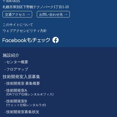
郵
004-0015
幌
便
札幌市厚別区下野幌テクノパーク1丁目1-10
市
番
エ
交通アクセス
お問い合わせ先
号
レ
このサイトについて
ク
ウェブアクセシビリティ方針
ト
ロ
ニ
ク
施設紹介
フ
ス
センター概要
セ
ッ
ン
フロアマップ
タ
技術開発室入居募集
タ
ー
技術開発室 募集概要
ー
技術開発室A
(OAフロア仕様レンタルオフィス)
技術開発室B
メ
(ウェット仕様レンタルラボ)
技術開発室募集状況
ニ