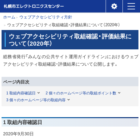
札幌市エレクトロニクスセ
メ
本
現
ホーム
ウェブアクセシビリティ方針
ンター
ニ
在
ウェブアクセシビリティ取組確認・評価結果について（2020年）
文
位
ュ
へ
ウェブアクセシビリティ取組確認・評価結果に
置
ー
ついて（2020年）
の
総務省発行「みんなの公共サイト運用ガイドライン」におけるウェブ
階
アクセシビリティ取組確認・評価結果について公開します。
層
ページ内目次
1 取組内容確認日
2 個々のホームページ等の取組ポイント数
3 個々のホームページ等の取組内容
1 取組内容確認日
2020年9月30日