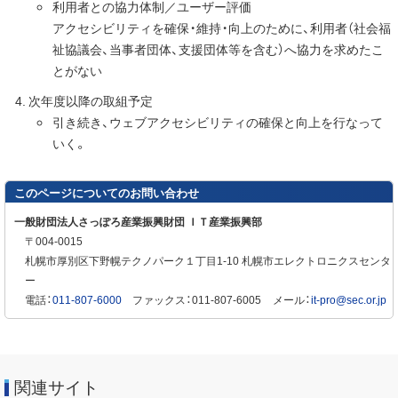
利用者との協力体制／ユーザー評価
アクセシビリティを確保・維持・向上のために、利用者（社会福
祉協議会、当事者団体、支援団体等を含む）へ協力を求めたこ
とがない
次年度以降の取組予定
引き続き、ウェブアクセシビリティの確保と向上を行なって
いく。
このページについてのお問い合わせ
一般財団法人さっぽろ産業振興財団 ＩＴ産業振興部
郵
004-0015
便
札幌市厚別区下野幌テクノパーク１丁目1-10 札幌市エレクトロニクスセンタ
番
ー
号
電話：
011-807-6000
ファックス：011-807-6005
メール：
it-pro@sec.or.jp
関連サイト