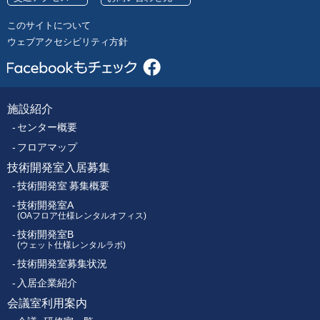
号
レ
このサイトについて
ク
ウェブアクセシビリティ方針
ト
ロ
ニ
ク
施設紹介
フ
ス
センター概要
セ
ッ
ン
フロアマップ
タ
技術開発室入居募集
タ
ー
技術開発室 募集概要
ー
技術開発室A
(OAフロア仕様レンタルオフィス)
技術開発室B
メ
(ウェット仕様レンタルラボ)
技術開発室募集状況
ニ
入居企業紹介
ュ
会議室利用案内