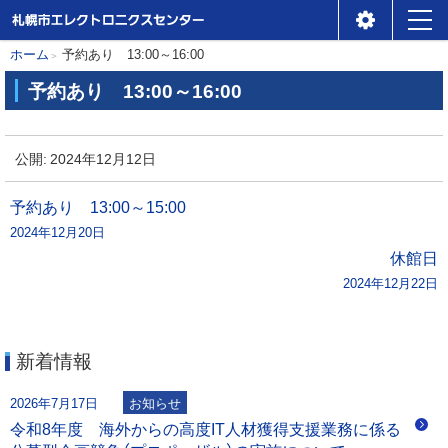
札幌市エレクトロニクスセ
メ
本
現
ホーム
予約あり 13:00～16:00
ンター
ニ
在
文
予約あり 13:00～16:00
位
ュ
へ
予
置
ー
約
公開:
2024年12月12日
の
あ
階
り
投
予約あり 13:00～15:00
層
2024年12月20日
稿
1
休館日
3
2024年12月22日
ナ
:
0
ビ
0
新着情報
～
ゲ
1
2026年7月17日
お知らせ
6
ー
令和8年度 海外からの高度IT人材獲得支援業務に係る
: