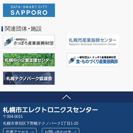
関連団体・施設
ページの先頭へ
問い合わせ先
札
郵
004-0015
幌
便
札幌市厚別区下野幌テクノパーク1丁目1-10
市
番
エ
交通アクセス
お問い合わせ先