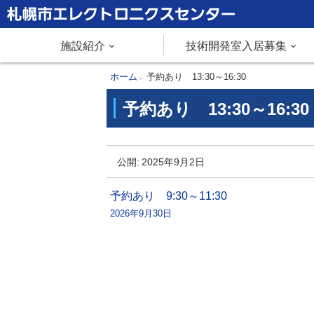
本
文
札幌市エレクトロニクスセンター
メ
施設紹介
技術開発室入居募集
へ
メ
ニ
現
ホーム
予約あり 13:30～16:30
ニ
在
予約あり 13:30～16:30
ュ
ュ
位
ー
置
ー
予
へ
の
公開:
2025年9月2日
約
階
あ
層
投
予約あり 9:30～11:30
り
2026年9月30日
稿
1
ナ
3
:
ビ
3