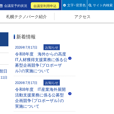
文字・背景色
サイト内検索
会議室予約状況
会議室利用申込
札幌テクノパーク紹介
アクセス
新着情報
2026年7月17日
お知らせ
令和8年度 海外からの高度
IT人材獲得支援業務に係る公
募型企画競争（プロポーザ
ル）の実施について
館日
月11日
2026年7月17日
お知らせ
令和8年度 IT産業海外展開
活動支援業務に係る公募型
企画競争（プロポーザル）の
実施について