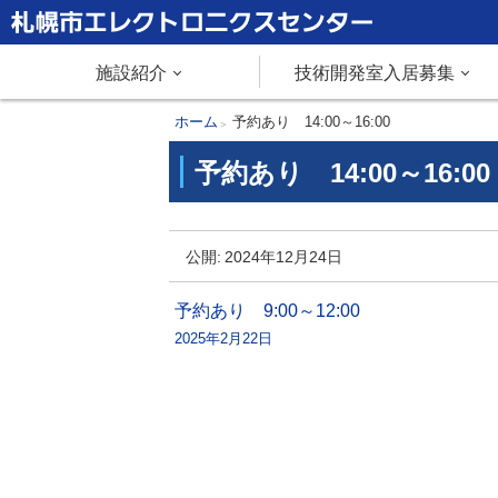
本
文
札幌市エレクトロニクスセンター
メ
施設紹介
技術開発室入居募集
へ
メ
ニ
現
ホーム
予約あり 14:00～16:00
ニ
在
予約あり 14:00～16:00
ュ
ュ
位
ー
置
ー
予
へ
の
公開:
2024年12月24日
約
階
あ
層
投
予約あり 9:00～12:00
り
2025年2月22日
稿
1
ナ
4
:
ビ
0