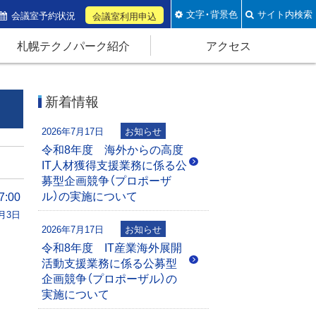
文字・背景色
サイト内検索
会議室予約状況
会議室利用申込
札幌テクノパーク紹介
アクセス
新着情報
2026年7月17日
お知らせ
令和8年度 海外からの高度
IT人材獲得支援業務に係る公
募型企画競争（プロポーザ
ル）の実施について
:00
9月3日
2026年7月17日
お知らせ
令和8年度 IT産業海外展開
活動支援業務に係る公募型
企画競争（プロポーザル）の
実施について