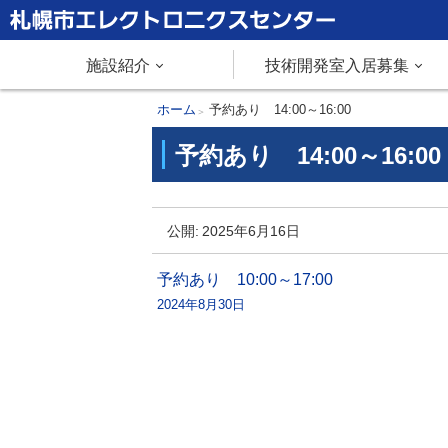
本
文
札幌市エレクトロニクスセンター
メ
施設紹介
技術開発室入居募集
へ
メ
ニ
現
ホーム
予約あり 14:00～16:00
ニ
在
予約あり 14:00～16:00
ュ
ュ
位
ー
置
ー
予
へ
の
公開:
2025年6月16日
約
階
あ
層
投
予約あり 10:00～17:00
り
2024年8月30日
稿
1
ナ
4
:
ビ
0