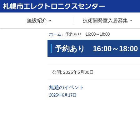
本
文
札幌市エレクトロニクスセンター
メ
施設紹介
技術開発室入居募集
へ
メ
ニ
現
ホーム
予約あり 16:00～18:00
ニ
在
予約あり 16:00～18:00
ュ
ュ
位
ー
置
ー
予
へ
の
公開:
2025年5月30日
約
階
あ
層
投
無題のイベント
り
2025年6月17日
稿
1
ナ
6
:
ビ
0