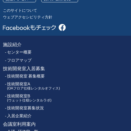
号
レ
このサイトについて
ク
ウェブアクセシビリティ方針
ト
ロ
ニ
ク
施設紹介
フ
ス
センター概要
セ
ッ
ン
フロアマップ
タ
技術開発室入居募集
タ
ー
技術開発室 募集概要
ー
技術開発室A
(OAフロア仕様レンタルオフィス)
技術開発室B
メ
(ウェット仕様レンタルラボ)
技術開発室募集状況
ニ
入居企業紹介
ュ
会議室利用案内