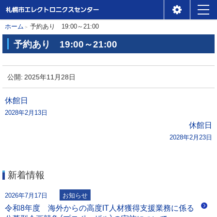
札幌市エレクトロニクスセ
メ
本
現
ホーム
予約あり 19:00～21:00
ンター
ニ
在
文
予約あり 19:00～21:00
位
ュ
へ
予
置
ー
約
公開:
2025年11月28日
の
あ
階
り
投
休館日
層
2028年2月13日
稿
1
休館日
9
2028年2月23日
ナ
:
0
ビ
0
新着情報
～
ゲ
2
2026年7月17日
お知らせ
1
ー
令和8年度 海外からの高度IT人材獲得支援業務に係る
: