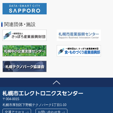
関連団体・施設
ページの先頭へ
問い合わせ先
札
郵
004-0015
幌
便
札幌市厚別区下野幌テクノパーク1丁目1-10
市
番
エ
交通アクセス
お問い合わせ先