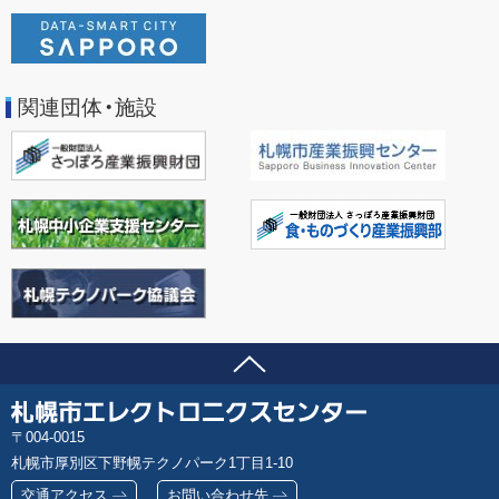
関連団体・施設
ページの先頭へ
問い合わせ先
札
郵
004-0015
幌
便
札幌市厚別区下野幌テクノパーク1丁目1-10
市
番
エ
交通アクセス
お問い合わせ先