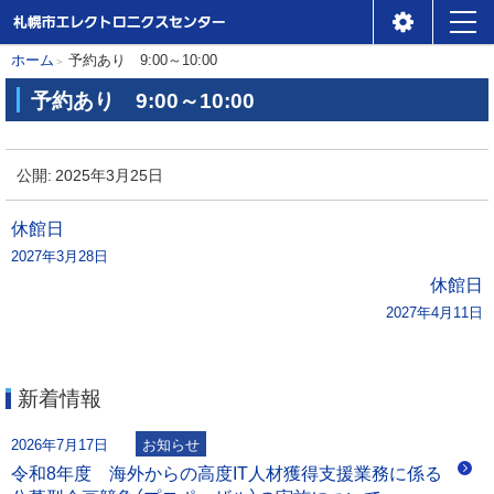
札幌市エレクトロニクスセ
メ
本
現
ホーム
予約あり 9:00～10:00
ンター
ニ
在
文
予約あり 9:00～10:00
位
ュ
へ
予
置
ー
約
公開:
2025年3月25日
の
あ
階
り
投
休館日
層
2027年3月28日
稿
9
休館日
:
2027年4月11日
ナ
0
0
ビ
～
新着情報
1
ゲ
0
2026年7月17日
お知らせ
:
ー
令和8年度 海外からの高度IT人材獲得支援業務に係る
0