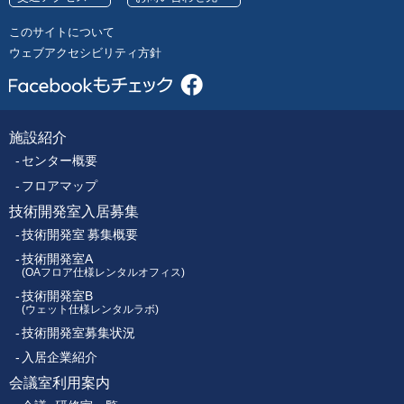
号
レ
このサイトについて
ク
ウェブアクセシビリティ方針
ト
ロ
ニ
ク
施設紹介
フ
ス
センター概要
セ
ッ
ン
フロアマップ
タ
技術開発室入居募集
タ
ー
技術開発室 募集概要
ー
技術開発室A
(OAフロア仕様レンタルオフィス)
技術開発室B
メ
(ウェット仕様レンタルラボ)
技術開発室募集状況
ニ
入居企業紹介
ュ
会議室利用案内