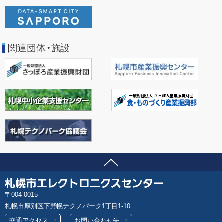
関連団体・施設
ページの先頭へ
問い合わせ先
札
郵
004-0015
幌
便
札幌市厚別区下野幌テクノパーク1丁目1-10
市
番
エ
交通アクセス
お問い合わせ先