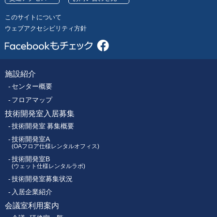
号
レ
このサイトについて
ク
ウェブアクセシビリティ方針
ト
ロ
ニ
ク
施設紹介
フ
ス
センター概要
セ
ッ
ン
フロアマップ
タ
技術開発室入居募集
タ
ー
技術開発室 募集概要
ー
技術開発室A
(OAフロア仕様レンタルオフィス)
技術開発室B
メ
(ウェット仕様レンタルラボ)
技術開発室募集状況
ニ
入居企業紹介
ュ
会議室利用案内