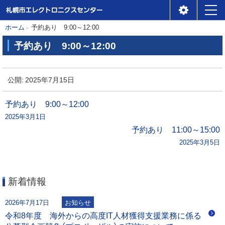
札幌市エレクトロニクスセ
メ
本
現
ホーム
予約あり 9:00～12:00
ンター
ニ
在
文
予約あり 9:00～12:00
位
ュ
へ
予
置
ー
約
公開:
2025年7月15日
の
あ
階
り
投
予約あり 9:00～12:00
層
2025年3月1日
稿
9
予約あり 11:00～15:00
:
2025年3月5日
ナ
0
0
ビ
～
新着情報
1
ゲ
2
2026年7月17日
お知らせ
:
ー
令和8年度 海外からの高度IT人材獲得支援業務に係る
0