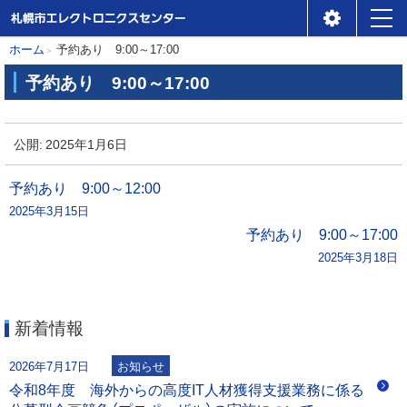
札幌市エレクトロニクスセ
メ
本
現
ホーム
予約あり 9:00～17:00
ンター
ニ
在
文
予約あり 9:00～17:00
位
ュ
へ
予
置
ー
約
公開:
2025年1月6日
の
あ
階
り
投
予約あり 9:00～12:00
層
2025年3月15日
稿
9
予約あり 9:00～17:00
:
2025年3月18日
ナ
0
0
ビ
～
新着情報
1
ゲ
7
2026年7月17日
お知らせ
:
ー
令和8年度 海外からの高度IT人材獲得支援業務に係る
0