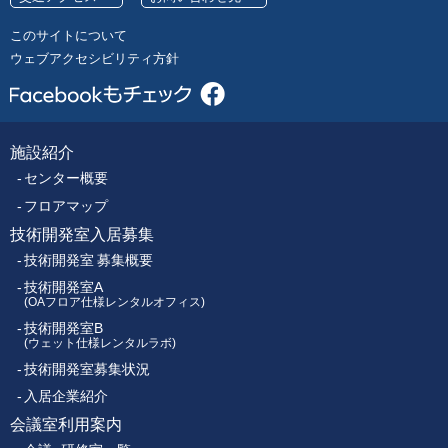
号
レ
このサイトについて
ク
ウェブアクセシビリティ方針
ト
ロ
ニ
ク
施設紹介
フ
ス
センター概要
セ
ッ
ン
フロアマップ
タ
技術開発室入居募集
タ
ー
技術開発室 募集概要
ー
技術開発室A
(OAフロア仕様レンタルオフィス)
技術開発室B
メ
(ウェット仕様レンタルラボ)
技術開発室募集状況
ニ
入居企業紹介
ュ
会議室利用案内