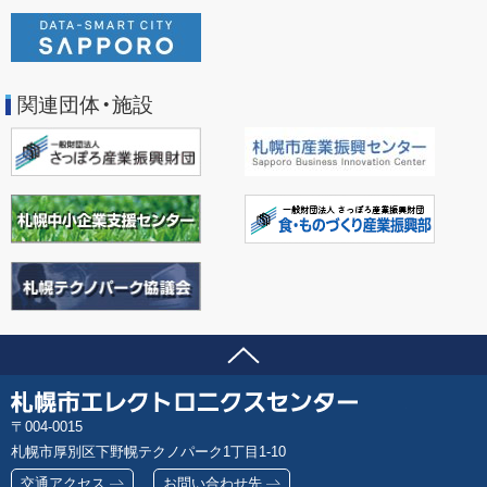
関連団体・施設
ページの先頭へ
問い合わせ先
札
郵
004-0015
幌
便
札幌市厚別区下野幌テクノパーク1丁目1-10
市
番
エ
交通アクセス
お問い合わせ先