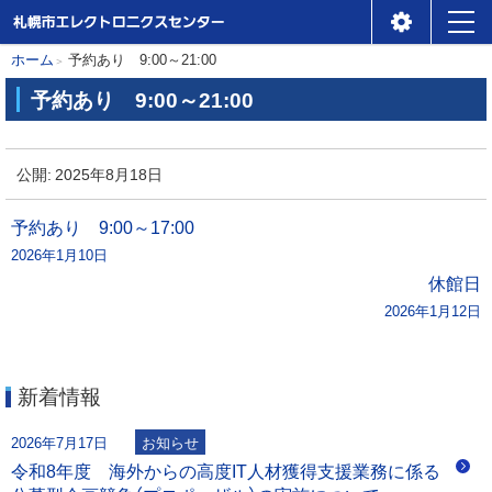
札幌市エレクトロニクスセ
メ
本
現
ホーム
予約あり 9:00～21:00
ンター
ニ
在
文
予約あり 9:00～21:00
位
ュ
へ
予
置
ー
約
公開:
2025年8月18日
の
あ
階
り
投
予約あり 9:00～17:00
層
2026年1月10日
稿
9
休館日
:
2026年1月12日
ナ
0
0
ビ
～
新着情報
2
ゲ
1
2026年7月17日
お知らせ
:
ー
令和8年度 海外からの高度IT人材獲得支援業務に係る
0