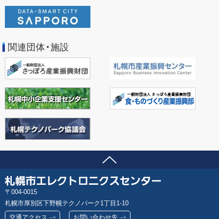
関連団体・施設
ページの先頭へ
問い合わせ先
札
郵
004-0015
幌
便
札幌市厚別区下野幌テクノパーク1丁目1-10
市
番
エ
交通アクセス
お問い合わせ先