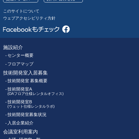
号
レ
このサイトについて
ク
ウェブアクセシビリティ方針
ト
ロ
ニ
ク
施設紹介
フ
ス
センター概要
セ
ッ
ン
フロアマップ
タ
技術開発室入居募集
タ
ー
技術開発室 募集概要
ー
技術開発室A
(OAフロア仕様レンタルオフィス)
技術開発室B
メ
(ウェット仕様レンタルラボ)
技術開発室募集状況
ニ
入居企業紹介
ュ
会議室利用案内