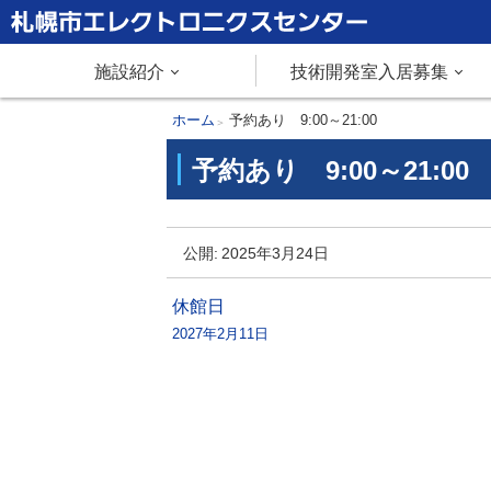
本
文
札幌市エレクトロニクスセンター
メ
施設紹介
技術開発室入居募集
へ
メ
ニ
現
ホーム
予約あり 9:00～21:00
ニ
在
予約あり 9:00～21:00
ュ
ュ
位
ー
置
ー
予
へ
の
公開:
2025年3月24日
約
階
あ
層
投
休館日
り
2027年2月11日
稿
9
ナ
:
0
ビ
0