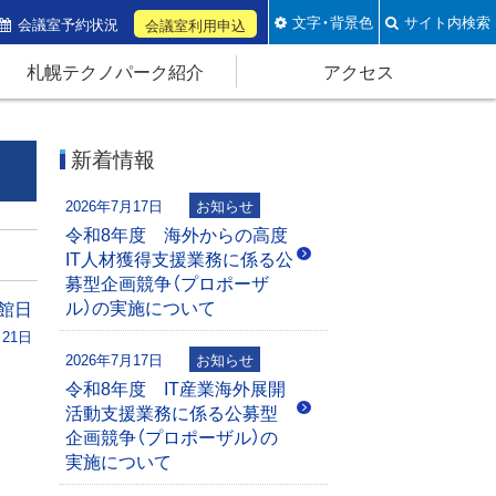
文字・背景色
サイト内検索
会議室予約状況
会議室利用申込
札幌テクノパーク紹介
アクセス
新着情報
2026年7月17日
お知らせ
令和8年度 海外からの高度
IT人材獲得支援業務に係る公
募型企画競争（プロポーザ
ル）の実施について
館日
月21日
2026年7月17日
お知らせ
令和8年度 IT産業海外展開
活動支援業務に係る公募型
企画競争（プロポーザル）の
実施について