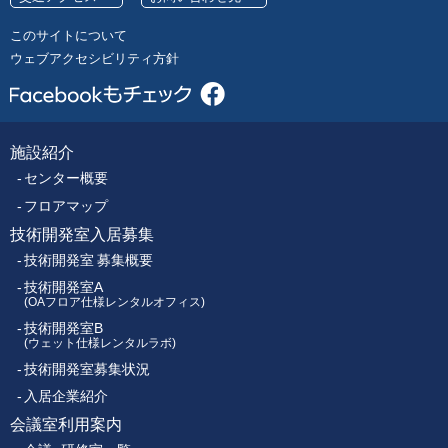
号
レ
このサイトについて
ク
ウェブアクセシビリティ方針
ト
ロ
ニ
ク
施設紹介
フ
ス
センター概要
セ
ッ
ン
フロアマップ
タ
技術開発室入居募集
タ
ー
技術開発室 募集概要
ー
技術開発室A
(OAフロア仕様レンタルオフィス)
技術開発室B
メ
(ウェット仕様レンタルラボ)
技術開発室募集状況
ニ
入居企業紹介
ュ
会議室利用案内