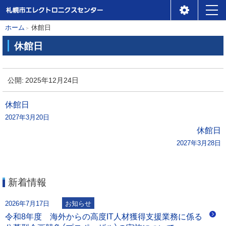
札幌市エレクトロニクスセ
メ
本
現
ホーム
休館日
ンター
ニ
在
文
休館日
位
ュ
へ
休
置
ー
館
公開:
2025年12月24日
の
日
階
投
休館日
層
2027年3月20日
稿
休館日
2027年3月28日
ナ
ビ
新着情報
ゲ
2026年7月17日
お知らせ
ー
令和8年度 海外からの高度IT人材獲得支援業務に係る