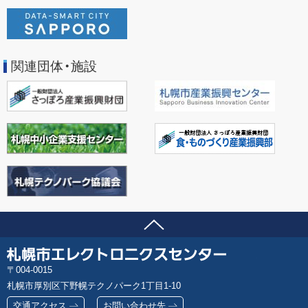
関連団体・施設
ページの先頭へ
問い合わせ先
札
郵
004-0015
幌
便
札幌市厚別区下野幌テクノパーク1丁目1-10
市
番
エ
交通アクセス
お問い合わせ先