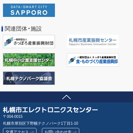
関連団体・施設
ページの先頭へ
問い合わせ先
札
郵
004-0015
幌
便
札幌市厚別区下野幌テクノパーク1丁目1-10
市
番
エ
交通アクセス
お問い合わせ先