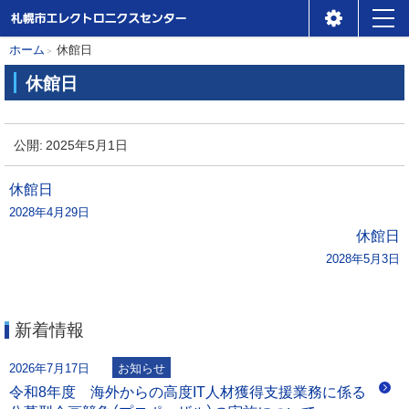
札幌市エレクトロニクスセ
メ
本
現
ホーム
休館日
ンター
ニ
在
文
休館日
位
ュ
へ
休
置
ー
館
公開:
2025年5月1日
の
日
階
投
休館日
層
2028年4月29日
稿
休館日
2028年5月3日
ナ
ビ
新着情報
ゲ
2026年7月17日
お知らせ
ー
令和8年度 海外からの高度IT人材獲得支援業務に係る