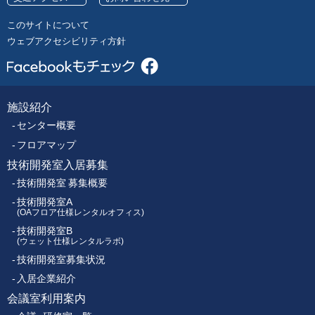
号
レ
このサイトについて
ク
ウェブアクセシビリティ方針
ト
ロ
ニ
ク
施設紹介
フ
ス
センター概要
セ
ッ
ン
フロアマップ
タ
技術開発室入居募集
タ
ー
技術開発室 募集概要
ー
技術開発室A
(OAフロア仕様レンタルオフィス)
技術開発室B
メ
(ウェット仕様レンタルラボ)
技術開発室募集状況
ニ
入居企業紹介
ュ
会議室利用案内