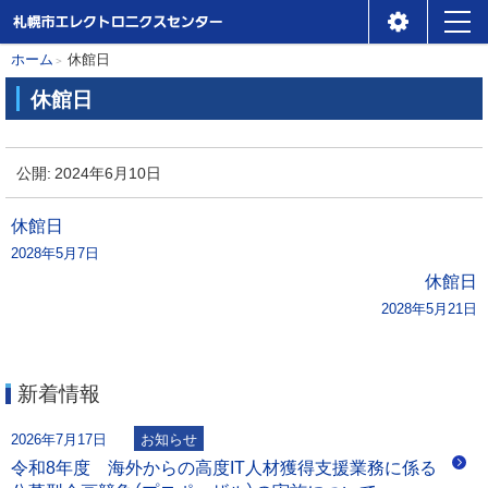
札幌市エレクトロニクスセ
メ
本
現
ホーム
休館日
ンター
ニ
在
文
休館日
位
ュ
へ
休
置
ー
館
公開:
2024年6月10日
の
日
階
投
休館日
層
2028年5月7日
稿
休館日
2028年5月21日
ナ
ビ
新着情報
ゲ
2026年7月17日
お知らせ
ー
令和8年度 海外からの高度IT人材獲得支援業務に係る