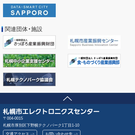
関連団体・施設
ページの先頭へ
問い合わせ先
札
郵
004-0015
幌
便
札幌市厚別区下野幌テクノパーク1丁目1-10
市
番
エ
交通アクセス
お問い合わせ先