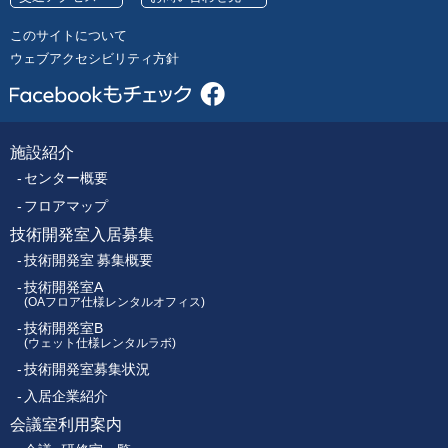
号
レ
このサイトについて
ク
ウェブアクセシビリティ方針
ト
ロ
ニ
ク
施設紹介
フ
ス
センター概要
セ
ッ
ン
フロアマップ
タ
技術開発室入居募集
タ
ー
技術開発室 募集概要
ー
技術開発室A
(OAフロア仕様レンタルオフィス)
技術開発室B
メ
(ウェット仕様レンタルラボ)
技術開発室募集状況
ニ
入居企業紹介
ュ
会議室利用案内