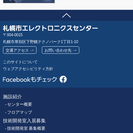
ページの先頭へ
問い合わせ先
札
郵
004-0015
幌
便
札幌市厚別区下野幌テクノパーク1丁目1-10
市
番
エ
交通アクセス
お問い合わせ先
号
レ
このサイトについて
ク
ウェブアクセシビリティ方針
ト
ロ
ニ
ク
施設紹介
フ
ス
センター概要
セ
ッ
ン
フロアマップ
タ
技術開発室入居募集
タ
ー
技術開発室 募集概要