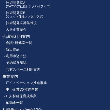
ー
技術開発室A
(OAフロア仕様レンタルオフィス)
技術開発室B
メ
(ウェット仕様レンタルラボ)
技術開発室募集状況
ニ
入居企業紹介
ュ
会議室利用案内
会議・研修室一覧
ー
貸出備品
利用申込方法
予約状況確認
共有スペース利用案内
事業案内
ITイノベーション推進事業
中小企業DX推進事業
IT人材確保育成事業
補助金一覧
札幌テクノパーク紹介