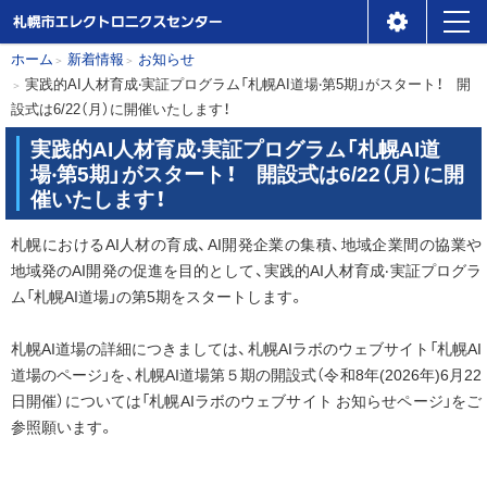
札幌市エレクトロニクスセ
メ
本
現
ホーム
新着情報
お知らせ
ンター
実践的AI人材育成‧実証プログラム「札幌AI道場‧第5期」がスタート！ 開
ニ
在
文
設式は6/22（月）に開催いたします！
位
ュ
へ
置
実践的AI人材育成‧実証プログラム「札幌AI道
ー
場‧第5期」がスタート！ 開設式は6/22（月）に開
の
催いたします！
階
層
札幌におけるAI人材の育成、AI開発企業の集積、地域企業間の協業や
地域発のAI開発の促進を目的として、実践的AI人材育成‧実証プログラ
ム「札幌AI道場」の第5期をスタートします。
札幌AI道場の詳細につきましては、札幌AIラボのウェブサイト「札幌AI
道場のページ」を、札幌AI道場第５期の開設式（令和8年(2026年)6月22
日開催）については「札幌AIラボのウェブサイト お知らせページ」をご
参照願います。