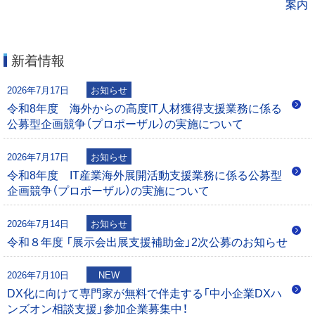
案内
ゲ
ー
新着情報
シ
2026年7月17日
お知らせ
ョ
令和8年度 海外からの高度IT人材獲得支援業務に係る
公募型企画競争（プロポーザル）の実施について
ン
2026年7月17日
お知らせ
令和8年度 IT産業海外展開活動支援業務に係る公募型
企画競争（プロポーザル）の実施について
2026年7月14日
お知らせ
令和８年度 「展示会出展支援補助金」2次公募のお知らせ
2026年7月10日
NEW
DX化に向けて専門家が無料で伴走する「中小企業DXハ
ンズオン相談支援」参加企業募集中！