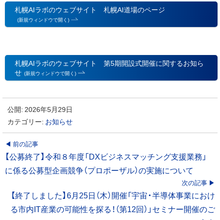
札幌AIラボのウェブサイト 札幌AI道場のページ
(新規ウィンドウで開く)
札幌AIラボのウェブサイト 第5期開設式開催に関するお知ら
せ
(新規ウィンドウで開く)
公開:
2026年5月29日
カテゴリー:
お知らせ
投
前の記事
【公募終了】令和８年度「DXビジネスマッチング支援業務」
稿
に係る公募型企画競争（プロポーザル）の実施について
次の記事
ナ
【終了しました】6月25日（木）開催「宇宙・半導体事業におけ
ビ
る市内IT産業の可能性を探る！（第12回）」セミナー開催のご