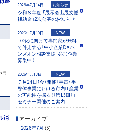
は継
2026年7月14日
お知らせ
令和８年度 「展示会出展支援
補助金」2次公募のお知らせ
2026年7月10日
NEW
DX化に向けて専門家が無料
で伴走する「中小企業DXハ
ンズオン相談支援」参加企業
募集中！
やラ
2026年7月3日
NEW
７月24日（金）開催「宇宙・半
導体事業における市内IT産業
の可能性を探る！（第13回）」
セミナー開催のご案内
ル消
アーカイブ
2026年7月
(5)