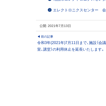
エレクトロニクスセンター 会
公開:
2021年7月13日
投
前の記事
令和3年(2021年)7月11日まで、施設（会
稿
室、講堂）の利用休止を延長いたします。
ナ
ビ
ゲ
ー
シ