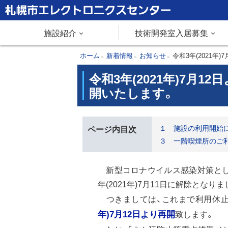
本
文
札幌市エレクトロニクスセンター
メ
施設紹介
技術開発室入居募集
へ
メ
ニ
現
ホーム
新着情報
お知らせ
令和3年(2021年
ニ
在
令和3年(2021年)7月
ュ
ュ
位
開いたします。
ー
置
ー
へ
の
階
１ 施設の利用開始
ページ内目次
層
３ 一階喫煙所のご
新型コロナウイルス感染対策とし
年(2021年)7月11日に解除となりま
つきましては、これまで利用休止
年)7月12日より再開
致します。