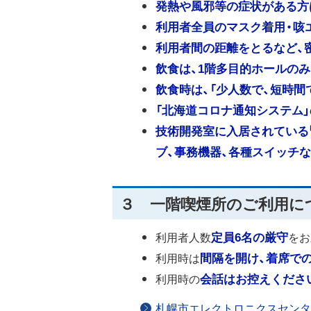
発熱や風邪等の症状がある方
利用者全員のマスク着用・咳
利用者間の距離をとるなど、
飲食は、1階多目的ホールのみ
飲食時は、「少人数で、短時間
「北海道コロナ通知システム
技術開発室に入居されている
ブ、事務機器、各種スイッチ
３ 一階喫煙所のご利用に
利用者人数
定員6名の厳守
をお
利用時は
間隔を開け、着席で
利用時の
会話はお控えくださ
札幌市エレクトロニクスセンター