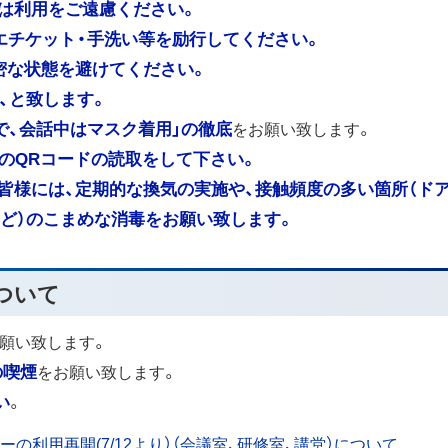
は利用をご遠慮ください。
エチケット・手洗い等を励行してください。
密な状態を避けてください。
、と致します。
で、会話中はマスク着用」の徹底
をお願い致します。
」のQRコードの読取をして下さい。
皆様には、定期的な換気の実施や、接触頻度の多い箇所（ド
など）のこまめな消毒をお願い致します。
ついて
願い致します。
の喫煙
をお願い致します。
い
。
の利用再開(7/12より）（会議室、研修室、講堂）について