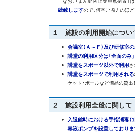
なお、「まん延防止等重点措置」は
続致します
ので、何卒ご協力のほ
１ 施設の利用開始につい
会議室（Ａ～Ｆ）及び研修室
講堂の利用区分は「全面のみ」
講堂をスポーツ以外で利用
さ
講堂をスポーツで利用される
ケット・ボールなど備品の貸出
２ 施設利用全般に関して
入退館時における手指消毒（
毒液ポンプを設置しておりま