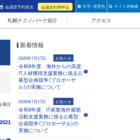
文字・背景色
サイト内検索
会議室予約状況
会議室利用申込
札幌テクノパーク紹介
アクセス
新着情報
再
2026年7月17日
お知らせ
令和8年度 海外からの高度
IT人材獲得支援業務に係る公
募型企画競争（プロポーザ
ル）の実施について
2026年7月17日
お知らせ
令和3
令和8年度 IT産業海外展開
活動支援業務に係る公募型
021
企画競争（プロポーザル）の
実施について