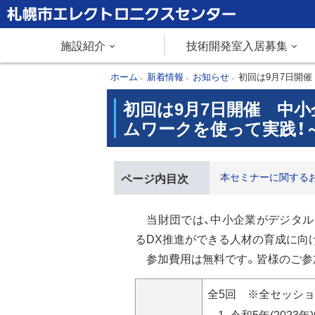
本
文
札幌市エレクトロニクスセンター
メ
施設紹介
技術開発室入居募集
へ
メ
ニ
現
ホーム
新着情報
お知らせ
初回は9月7日開
ニ
在
初回は9月7日開催 中
ュ
ュ
位
ムワークを使って実践！
ー
置
ー
へ
の
階
本セミナーに関する
ページ内目次
層
当財団では、中小企業がデジタル
るDX推進ができる人材の育成に向
参加費用は無料です。皆様のご参
セ
全5回 ※全セッシ
ミ
令和5年(2023年