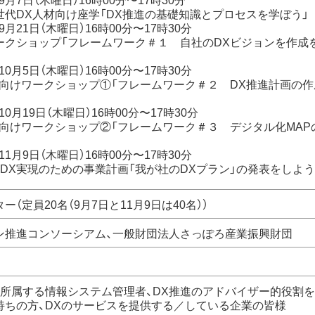
代DX人材向け座学「DX推進の基礎知識とプロセスを学ぼう」
)9月21日（木曜日）16時00分〜17時30分
クショップ「フレームワーク＃１ 自社のDXビジョンを作成
)10月5日（木曜日）16時00分〜17時30分
向けワークショップ①「フレームワーク＃２ DX推進計画の作
)10月19日（木曜日）16時00分〜17時30分
向けワークショップ②「フレームワーク＃３ デジタル化MAP
)11月9日（木曜日）16時00分〜17時30分
DX実現のための事業計画「我が社のDXプラン」の発表をしよう
（定員20名（9月7日と11月9日は40名））
ン推進コンソーシアム、一般財団法人さっぽろ産業振興財団
に所属する情報システム管理者、DX推進のアドバイザー的役割
持ちの方、DXのサービスを提供する／している企業の皆様