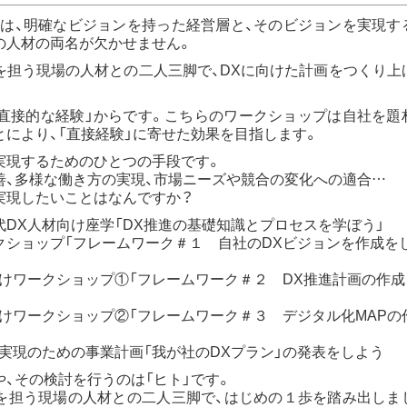
には、明確なビジョンを持った経営層と、そのビジョンを実現す
の人材の両名が欠かせません。
を担う現場の人材との二人三脚で、DXに向けた計画をつくり上
「直接的な経験」からです。こちらのワークショップは自社を題
により、「直接経験」に寄せた効果を目指します。
実現するためのひとつの手段です。
善、多様な働き方の実現、市場ニーズや競合の変化への適合…
実現したいことはなんですか？
DX人材向け座学「DX推進の基礎知識とプロセスを学ぼう」
クショップ「フレームワーク＃１ 自社のDXビジョンを作成を
向けワークショップ①「フレームワーク＃２ DX推進計画の作成
向けワークショップ②「フレームワーク＃３ デジタル化MAPの
実現のための事業計画「我が社のDXプラン」の発表をしよう
、その検討を行うのは「ヒト」です。
を担う現場の人材との二人三脚で、はじめの１歩を踏み出しま