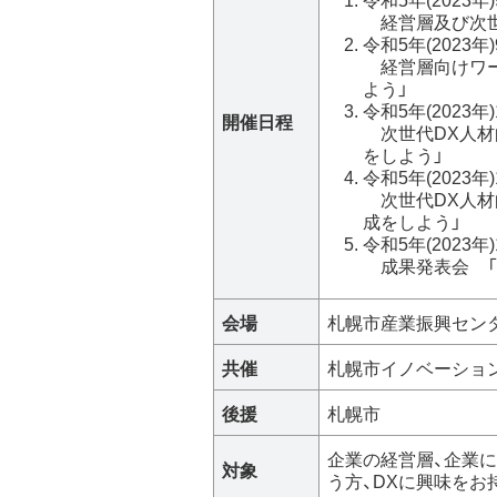
ナ
経営層及び次世
令和5年(2023年
ー
経営層向けワー
の
よう」
令和5年(2023年
詳
開催日程
次世代DX人材
細
をしよう」
表
令和5年(2023年
次世代DX人材
成をしよう」
令和5年(2023年
成果発表会 「
会場
札幌市産業振興センター
共催
札幌市イノベーショ
後援
札幌市
企業の経営層、企業
対象
う方、DXに興味をお