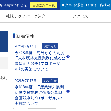
文字・背景色
サイト内検索
会議室予約状況
会議室利用申込
札幌テクノパーク紹介
アクセス
新着情報
2026年7月17日
お知らせ
令和8年度 海外からの高度
IT人材獲得支援業務に係る公
募型企画競争（プロポーザ
ル）の実施について
におけ
2026年7月17日
お知らせ
令和8年度 IT産業海外展開
活動支援業務に係る公募型
企画競争（プロポーザル）の
実施について