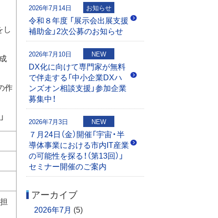
2026年7月14日
お知らせ
令和８年度 「展示会出展支援
をし
補助金」2次公募のお知らせ
2026年7月10日
NEW
成
DX化に向けて専門家が無料
で伴走する「中小企業DXハ
の作
ンズオン相談支援」参加企業
募集中！
」
2026年7月3日
NEW
７月24日（金）開催「宇宙・半
導体事業における市内IT産業
の可能性を探る！（第13回）」
セミナー開催のご案内
アーカイブ
を担
2026年7月
(5)