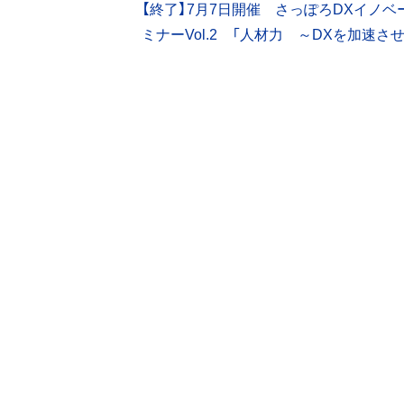
【終了】7月7日開催 さっぽろDXイノベ
稿
ミナーVol.2 「人材力 ～DXを加速さ
ナ
ビ
ゲ
ー
シ
ョ
ン