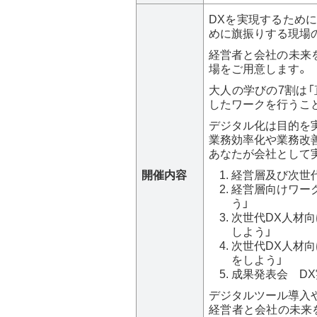
DXを実現するため
めに旗振りする現場
経営者と会社の未来
場をご用意します。
大人の学びの7割は
したワークを行うこと
デジタル化は目的を
業務効率化や業務改
あなたが会社として
開催内容
経営層及び次世代
経営層向けワー
う」
次世代DX人材
しよう」
次世代DX人材
をしよう」
成果発表会 DX
デジタルツール導入や
経営者と会社の未来