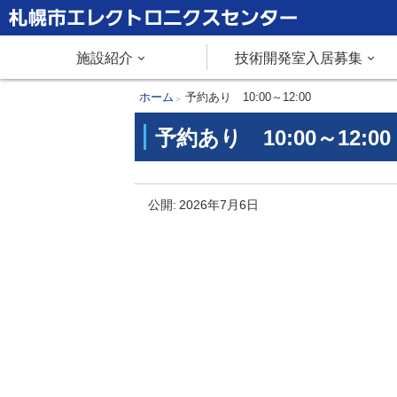
本
文
札幌市エレクトロニクスセンター
メ
施設紹介
技術開発室入居募集
へ
メ
ニ
現
ホーム
予約あり 10:00～12:00
ニ
在
予約あり 10:00～12:00
ュ
ュ
位
ー
置
ー
予
へ
の
公開:
2026年7月6日
約
階
あ
層
り
1
0
:
0