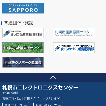
関連団体・施設
ページの先頭へ
問い合わせ先
札
郵
004-0015
幌
便
札幌市厚別区下野幌テクノパーク1丁目1-10
市
番
エ
交通アクセス
お問い合わせ先