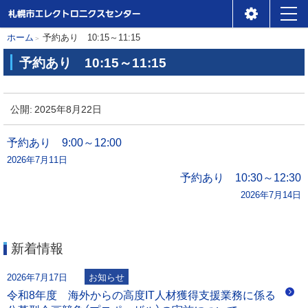
札幌市エレクトロニクスセ
メ
本
現
ホーム
予約あり 10:15～11:15
ンター
ニ
在
文
予約あり 10:15～11:15
位
ュ
へ
予
置
ー
約
公開:
2025年8月22日
の
あ
階
り
投
予約あり 9:00～12:00
層
2026年7月11日
稿
1
予約あり 10:30～12:30
0
2026年7月14日
ナ
:
1
ビ
5
新着情報
～
ゲ
1
2026年7月17日
お知らせ
1
ー
令和8年度 海外からの高度IT人材獲得支援業務に係る
: