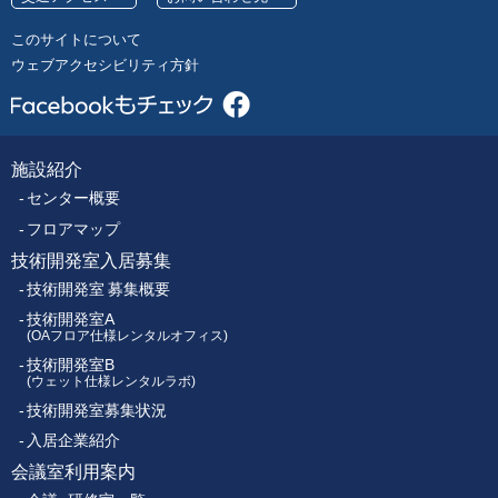
号
レ
このサイトについて
ク
ウェブアクセシビリティ方針
ト
ロ
ニ
ク
施設紹介
フ
ス
センター概要
セ
ッ
ン
フロアマップ
タ
技術開発室入居募集
タ
ー
技術開発室 募集概要
ー
技術開発室A
(OAフロア仕様レンタルオフィス)
技術開発室B
メ
(ウェット仕様レンタルラボ)
技術開発室募集状況
ニ
入居企業紹介
ュ
会議室利用案内