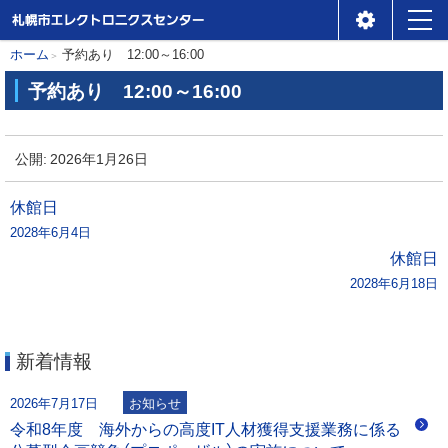
札幌市エレクトロニクスセ
メ
本
現
ホーム
予約あり 12:00～16:00
ンター
ニ
在
文
予約あり 12:00～16:00
位
ュ
へ
予
置
ー
約
公開:
2026年1月26日
の
あ
階
り
投
休館日
層
2028年6月4日
稿
1
休館日
2
2028年6月18日
ナ
:
0
ビ
0
新着情報
～
ゲ
1
2026年7月17日
お知らせ
6
ー
令和8年度 海外からの高度IT人材獲得支援業務に係る
: