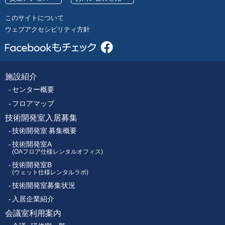
号
レ
このサイトについて
ク
ウェブアクセシビリティ方針
ト
ロ
ニ
ク
施設紹介
フ
ス
センター概要
セ
ッ
ン
フロアマップ
タ
技術開発室入居募集
タ
ー
技術開発室 募集概要
ー
技術開発室A
(OAフロア仕様レンタルオフィス)
技術開発室B
メ
(ウェット仕様レンタルラボ)
技術開発室募集状況
ニ
入居企業紹介
ュ
会議室利用案内