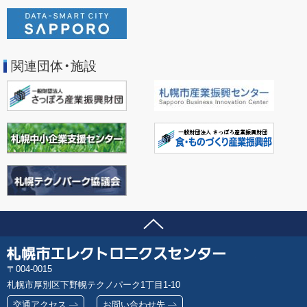
関連団体・施設
ページの先頭へ
問い合わせ先
札
郵
004-0015
幌
便
札幌市厚別区下野幌テクノパーク1丁目1-10
市
番
エ
交通アクセス
お問い合わせ先