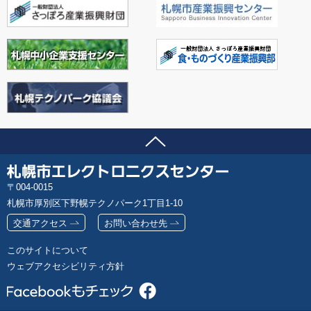
ページの先頭へ
問い合わせ先
札
郵
004-0015
幌
便
札幌市厚別区下野幌テクノパーク1丁目1-10
市
番
エ
交通アクセス
お問い合わせ先
号
レ
このサイトについて
ク
ウェブアクセシビリティ方針
ト
ロ
ニ