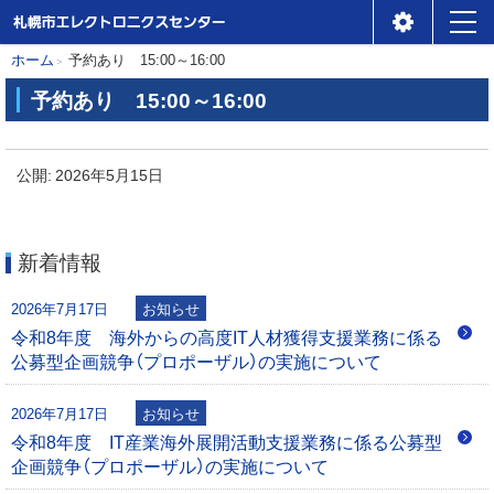
札幌市エレクトロニクスセ
メ
本
現
ホーム
予約あり 15:00～16:00
ンター
ニ
在
文
予約あり 15:00～16:00
位
ュ
へ
予
置
ー
約
公開:
2026年5月15日
の
あ
階
り
層
新着情報
1
5
2026年7月17日
お知らせ
:
令和8年度 海外からの高度IT人材獲得支援業務に係る
0
公募型企画競争（プロポーザル）の実施について
0
～
2026年7月17日
お知らせ
1
令和8年度 IT産業海外展開活動支援業務に係る公募型
6
企画競争（プロポーザル）の実施について
: