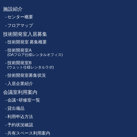
ク
施設紹介
フ
ス
センター概要
セ
ッ
ン
フロアマップ
タ
技術開発室入居募集
タ
ー
技術開発室 募集概要
ー
技術開発室A
(OAフロア仕様レンタルオフィス)
技術開発室B
メ
(ウェット仕様レンタルラボ)
技術開発室募集状況
ニ
入居企業紹介
ュ
会議室利用案内
会議・研修室一覧
ー
貸出備品
利用申込方法
予約状況確認
共有スペース利用案内