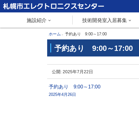
本
文
札幌市エレクトロニクスセンター
メ
施設紹介
技術開発室入居募集
へ
メ
ニ
現
ホーム
予約あり 9:00～17:00
ニ
在
予約あり 9:00～17:00
ュ
ュ
位
ー
置
ー
予
へ
の
公開:
2025年7月22日
約
階
あ
層
投
予約あり 9:00～17:00
り
2025年4月26日
稿
9
ナ
:
0
ビ
0