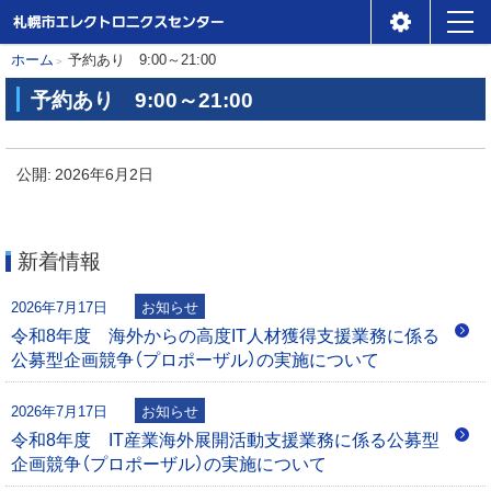
札幌市エレクトロニクスセ
メ
本
現
ホーム
予約あり 9:00～21:00
ンター
ニ
在
文
予約あり 9:00～21:00
位
ュ
へ
予
置
ー
約
公開:
2026年6月2日
の
あ
階
り
層
新着情報
9
:
2026年7月17日
お知らせ
0
令和8年度 海外からの高度IT人材獲得支援業務に係る
0
公募型企画競争（プロポーザル）の実施について
～
2
2026年7月17日
お知らせ
1
令和8年度 IT産業海外展開活動支援業務に係る公募型
:
企画競争（プロポーザル）の実施について
0