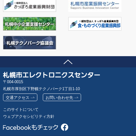
ページの先頭へ
問い合わせ先
札
郵
004-0015
幌
便
札幌市厚別区下野幌テクノパーク1丁目1-10
市
番
エ
交通アクセス
お問い合わせ先
号
レ
このサイトについて
ク
ウェブアクセシビリティ方針
ト
ロ
ニ