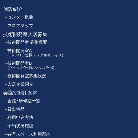
ク
施設紹介
フ
ス
センター概要
セ
ッ
ン
フロアマップ
タ
技術開発室入居募集
タ
ー
技術開発室 募集概要
ー
技術開発室A
(OAフロア仕様レンタルオフィス)
技術開発室B
メ
(ウェット仕様レンタルラボ)
技術開発室募集状況
ニ
入居企業紹介
ュ
会議室利用案内
会議・研修室一覧
ー
貸出備品
利用申込方法
予約状況確認
共有スペース利用案内