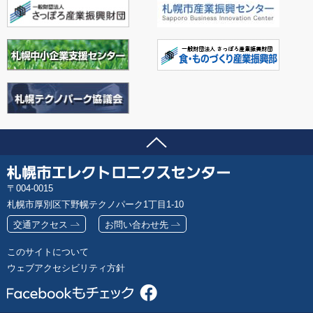
ページの先頭へ
問い合わせ先
札
郵
004-0015
幌
便
札幌市厚別区下野幌テクノパーク1丁目1-10
市
番
エ
交通アクセス
お問い合わせ先
号
レ
このサイトについて
ク
ウェブアクセシビリティ方針
ト
ロ
ニ