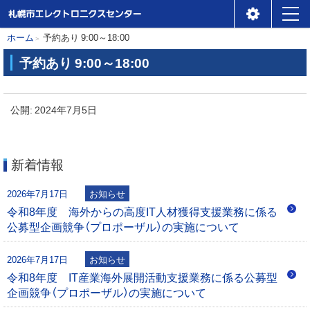
札幌市エレクトロニクスセ
メ
本
現
ホーム
予約あり 9:00～18:00
ンター
ニ
在
文
予約あり 9:00～18:00
位
ュ
へ
予
置
ー
約
公開:
2024年7月5日
の
あ
階
り
層
9
新着情報
:
0
2026年7月17日
お知らせ
0
令和8年度 海外からの高度IT人材獲得支援業務に係る
～
公募型企画競争（プロポーザル）の実施について
1
8
2026年7月17日
お知らせ
:
令和8年度 IT産業海外展開活動支援業務に係る公募型
0
企画競争（プロポーザル）の実施について
0