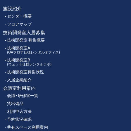
ク
施設紹介
フ
ス
センター概要
セ
ッ
ン
フロアマップ
タ
技術開発室入居募集
タ
ー
技術開発室 募集概要
ー
技術開発室A
(OAフロア仕様レンタルオフィス)
技術開発室B
メ
(ウェット仕様レンタルラボ)
技術開発室募集状況
ニ
入居企業紹介
ュ
会議室利用案内
会議・研修室一覧
ー
貸出備品
利用申込方法
予約状況確認
共有スペース利用案内