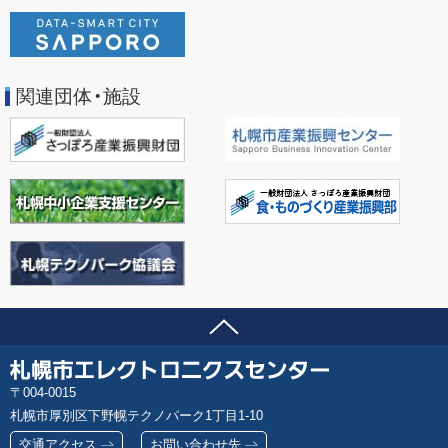
関連団体・施設
ページの先頭へ
問い合わせ先
札
郵
004-0015
幌
便
札幌市厚別区下野幌テクノパーク1丁目1-10
市
番
エ
交通アクセス
お問い合わせ先