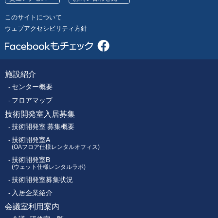
号
レ
このサイトについて
ク
ウェブアクセシビリティ方針
ト
ロ
ニ
ク
施設紹介
フ
ス
センター概要
セ
ッ
ン
フロアマップ
タ
技術開発室入居募集
タ
ー
技術開発室 募集概要
ー
技術開発室A
(OAフロア仕様レンタルオフィス)
技術開発室B
メ
(ウェット仕様レンタルラボ)
技術開発室募集状況
ニ
入居企業紹介
ュ
会議室利用案内