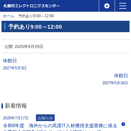
札幌市エレクトロニクスセ
メ
本
現
ホーム
予約あり9:00～12:00
ンター
ニ
在
文
予約あり9:00～12:00
位
ュ
へ
予
置
ー
約
公開:
2025年9月29日
の
あ
階
り
投
休館日
層
9
2027年5月3日
稿
:
休館日
0
2027年5月16日
ナ
0
～
ビ
1
新着情報
2
ゲ
:
2026年7月17日
お知らせ
0
ー
令和8年度 海外からの高度IT人材獲得支援業務に係る
0