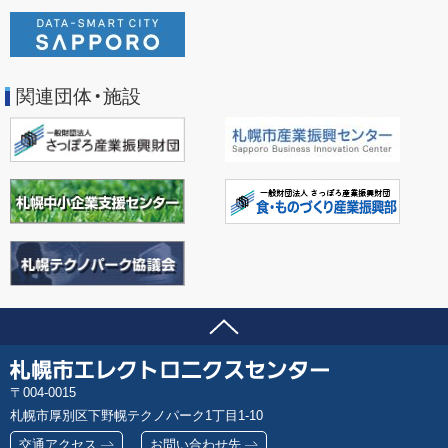
関連団体・施設
ページの先頭へ
問い合わせ先
札
郵
004-0015
幌
便
札幌市厚別区下野幌テクノパーク1丁目1-10
市
番
エ
交通アクセス
お問い合わせ先