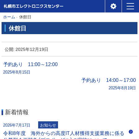
札幌市エレクトロニクスセ
メ
本
現
ホーム
休館日
ンター
ニ
在
文
休館日
位
ュ
へ
休
置
ー
館
公開:
2025年12月19日
の
日
階
投
予約あり 11:00～12:00
層
2025年8月15日
稿
予約あり 14:00～17:00
2025年8月19日
ナ
ビ
新着情報
ゲ
2026年7月17日
お知らせ
ー
令和8年度 海外からの高度IT人材獲得支援業務に係る