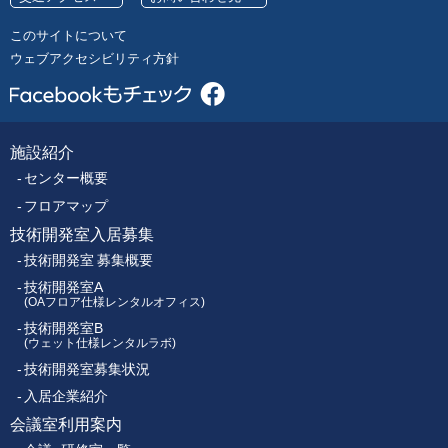
号
レ
このサイトについて
ク
ウェブアクセシビリティ方針
ト
ロ
ニ
ク
施設紹介
フ
ス
センター概要
セ
ッ
ン
フロアマップ
タ
技術開発室入居募集
タ
ー
技術開発室 募集概要
ー
技術開発室A
(OAフロア仕様レンタルオフィス)
技術開発室B
メ
(ウェット仕様レンタルラボ)
技術開発室募集状況
ニ
入居企業紹介
ュ
会議室利用案内