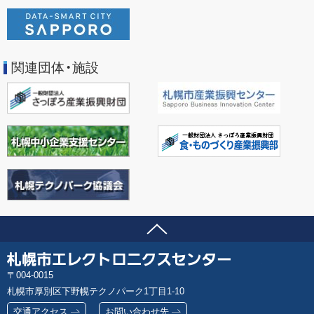
関連団体・施設
ページの先頭へ
問い合わせ先
札
郵
004-0015
幌
便
札幌市厚別区下野幌テクノパーク1丁目1-10
市
番
エ
交通アクセス
お問い合わせ先