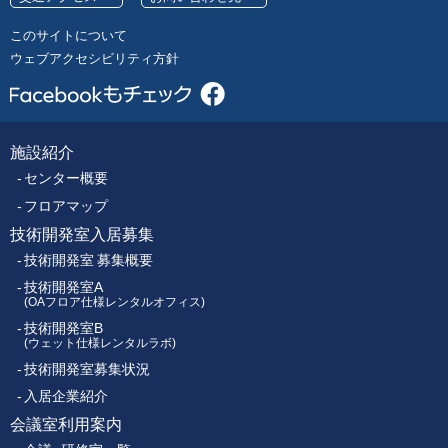
号
レ
このサイトについて
ク
ウェブアクセシビリティ方針
ト
ロ
ニ
ク
施設紹介
フ
ス
センター概要
セ
ッ
ン
フロアマップ
タ
技術開発室入居募集
タ
ー
技術開発室 募集概要
ー
技術開発室A
(OAフロア仕様レンタルオフィス)
技術開発室B
メ
(ウェット仕様レンタルラボ)
技術開発室募集状況
ニ
入居企業紹介
ュ
会議室利用案内