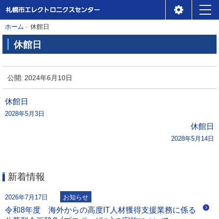
札幌市エレクトロニクスセ
メ
本
現
ホーム
休館日
ンター
ニ
在
文
休館日
位
ュ
へ
休
置
ー
館
公開:
2024年6月10日
の
日
階
投
休館日
層
2028年5月3日
稿
休館日
2028年5月14日
ナ
ビ
新着情報
ゲ
2026年7月17日
お知らせ
ー
令和8年度 海外からの高度IT人材獲得支援業務に係る