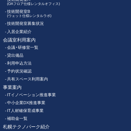
ー
(OAフロア仕様レンタルオフィス)
技術開発室B
メ
(ウェット仕様レンタルラボ)
技術開発室募集状況
ニ
入居企業紹介
ュ
会議室利用案内
会議・研修室一覧
ー
貸出備品
利用申込方法
予約状況確認
共有スペース利用案内
事業案内
ITイノベーション推進事業
中小企業DX推進事業
IT人材確保育成事業
補助金一覧
札幌テクノパーク紹介