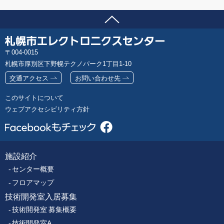
ページの先頭へ
問い合わせ先
札
郵
004-0015
幌
便
札幌市厚別区下野幌テクノパーク1丁目1-10
市
番
エ
交通アクセス
お問い合わせ先
号
レ
このサイトについて
ク
ウェブアクセシビリティ方針
ト
ロ
ニ
ク
施設紹介
フ
ス
センター概要
セ
ッ
ン
フロアマップ
タ
技術開発室入居募集
タ
ー
技術開発室 募集概要
技術開発室A