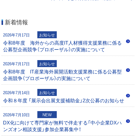
ビ
ゲ
新着情報
ー
2026年7月17日
お知らせ
令和8年度 海外からの高度IT人材獲得支援業務に係る
シ
公募型企画競争（プロポーザル）の実施について
ョ
2026年7月17日
お知らせ
ン
令和8年度 IT産業海外展開活動支援業務に係る公募型
企画競争（プロポーザル）の実施について
2026年7月14日
お知らせ
令和８年度 「展示会出展支援補助金」2次公募のお知らせ
2026年7月10日
NEW
DX化に向けて専門家が無料で伴走する「中小企業DXハ
ンズオン相談支援」参加企業募集中！