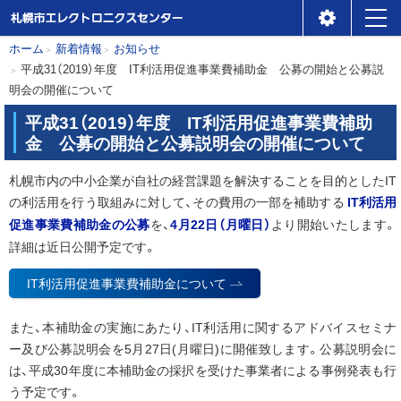
札幌市エレクトロニクスセ
メ
本
現
ホーム
新着情報
お知らせ
ンター
平成31（2019）年度 IT利活用促進事業費補助金 公募の開始と公募説
ニ
在
文
明会の開催について
位
ュ
へ
置
平成31（2019）年度 IT利活用促進事業費補助
ー
金 公募の開始と公募説明会の開催について
の
階
札幌市内の中小企業が自社の経営課題を解決することを目的としたIT
層
IT利活用
の利活用を行う取組みに対して、その費用の一部を補助する
促進事業費補助金の公募
4月22日（月曜日）
を、
より開始いたします。
詳細は近日公開予定です。
IT利活用促進事業費補助金について
また、本補助金の実施にあたり、IT利活用に関するアドバイスセミナ
ー及び公募説明会を5月27日(月曜日)に開催致します。公募説明会に
は、平成30年度に本補助金の採択を受けた事業者による事例発表も行
う予定です。