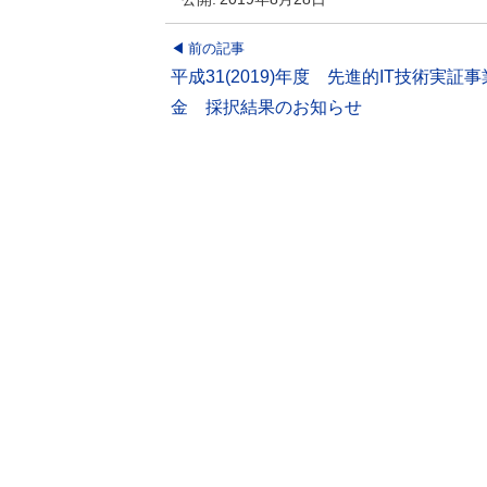
投
前の記事
平成31(2019)年度 先進的IT技術実証
稿
金 採択結果のお知らせ
ナ
ビ
ゲ
ー
シ
ョ
ン