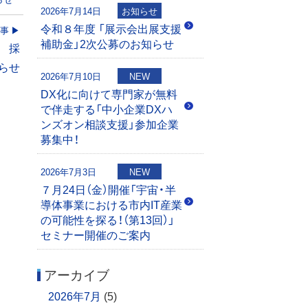
2026年7月14日
お知らせ
令和８年度 「展示会出展支援
事
補助金」2次公募のお知らせ
金 採
らせ
2026年7月10日
NEW
DX化に向けて専門家が無料
で伴走する「中小企業DXハ
ンズオン相談支援」参加企業
募集中！
2026年7月3日
NEW
７月24日（金）開催「宇宙・半
導体事業における市内IT産業
の可能性を探る！（第13回）」
セミナー開催のご案内
アーカイブ
2026年7月
(5)