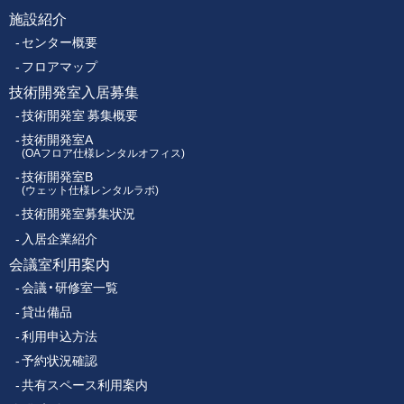
施設紹介
フ
ス
センター概要
セ
ッ
ン
フロアマップ
タ
技術開発室入居募集
タ
ー
技術開発室 募集概要
ー
技術開発室A
(OAフロア仕様レンタルオフィス)
技術開発室B
メ
(ウェット仕様レンタルラボ)
技術開発室募集状況
ニ
入居企業紹介
ュ
会議室利用案内
会議・研修室一覧
ー
貸出備品
利用申込方法
予約状況確認
共有スペース利用案内