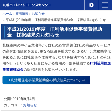
札幌市エレクトロニクスセ
メ
本
現
ホーム
新着情報
お知らせ
ンター
ニ
在
平成31(2019)年度 IT利活用促進事業費補助金 採択結果のお知らせ
文
位
ュ
へ
平成31(2019)年度 IT利活用促進事業費補助
置
ー
金 採択結果のお知らせ
の
札幌市内の中小企業者等が、自社の経営課題（自社の商品やサービス
階
の高付加価値化を図る、更なる販路を拡大する、あるいは、業務効率化
層
を図るために自社業務を改善する、など）を解決するために、ITの利活
IT利活用促進
用を行うという取り組みにかかる費用の一部を補助する
事業費補助金
の採択結果をお知らせいたします。
IT利活用促進事業費補助金の採択結果について
公開:
2019年9月4日
カテゴリー:
お知らせ