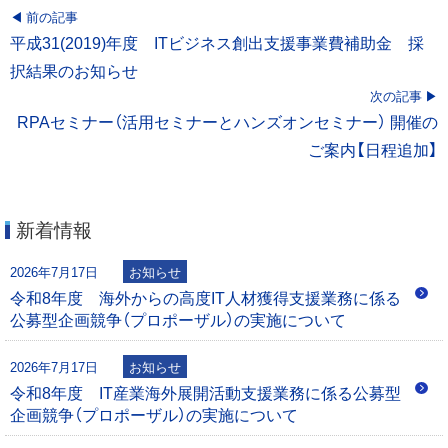
投
前の記事
平成31(2019)年度 ITビジネス創出支援事業費補助金 採
稿
択結果のお知らせ
次の記事
ナ
RPAセミナー（活用セミナーとハンズオンセミナー） 開催の
ビ
ご案内【日程追加】
ゲ
新着情報
ー
2026年7月17日
お知らせ
シ
令和8年度 海外からの高度IT人材獲得支援業務に係る
公募型企画競争（プロポーザル）の実施について
ョ
ン
2026年7月17日
お知らせ
令和8年度 IT産業海外展開活動支援業務に係る公募型
企画競争（プロポーザル）の実施について