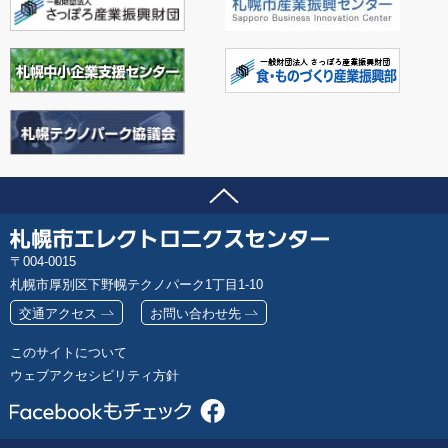
ページの先頭へ
問い合わせ先
札
郵
004-0015
幌
便
札幌市厚別区下野幌テクノパーク1丁目1-10
市
番
エ
交通アクセス
お問い合わせ先
号
レ
このサイトについて
ク
ウェブアクセシビリティ方針
ト
ロ
ニ
ク