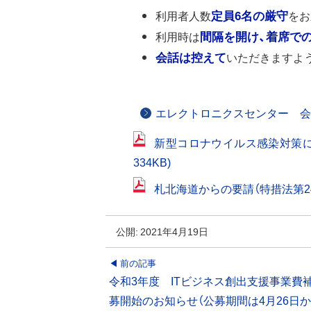
利用者人数
定員6名の厳守
をお
利用時は
間隔を開け、着席で
会話は控えて
いただきますよ
エレクトロニクスセンター 会
新型コロナウイルス感染対策に係
(
334KB)
新
札北海道からの要請（特措法第24条
規
ウ
ィ
ン
公開:
2021年4月19日
ド
ウ
投
前の記事
で
令和3年度 ITビジネス創出支援事業費
開
稿
く
募開始のお知らせ（公募期間は4月26日か
)