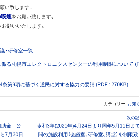
願い致します。
の喫煙
をお願い致します。
うお願いいたします。
議・研修室一覧
る札幌市エレクトロニクスセンターの利用制限について (PD
(
第9項に基づく道民に対する協力の要請 (PDF : 270KB)
新
規
ウ
カテゴリー:
お知
ィ
ン
次の記
ド
補助金 公
令和3年(2021年)4月24日より同年5月11日ま
ウ
で
ら7月30日
間の施設利用（会議室、研修室、講堂）を制限致
開