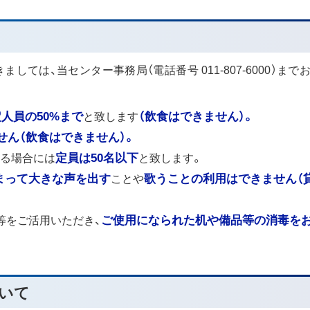
しては、当センター事務局（電話番号 011-807-6000）まで
人員の50%まで
と致します
（飲食はできません）。
せん（飲食はできません）。
る場合には
定員は50名以下
と致します。
まって大きな声を出す
ことや
歌うことの利用はできません（
等をご活用いただき、
ご使用になられた机や備品等の消毒を
ついて