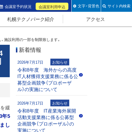
文字・背景色
サイト内検索
会議室予約状況
会議室利用申込
札幌テクノパーク紹介
アクセス
化し、施設利用の一部を制限致します。
新着情報
4
利
2026年7月17日
お知らせ
令和8年度 海外からの高度
IT人材獲得支援業務に係る公
募型企画競争（プロポーザ
ル）の実施について
2026年7月17日
お知らせ
部を緩
令和8年度 IT産業海外展開
3年5
活動支援業務に係る公募型
企画競争（プロポーザル）の
まし
実施について