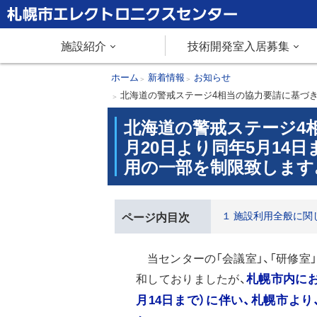
本
文
札幌市エレクトロニクスセンター
メ
施設紹介
技術開発室入居募集
へ
メ
ニ
現
ホーム
新着情報
お知らせ
ニ
在
北海道の警戒ステージ4相当の協力要請に基づき、
ュ
ュ
位
北海道の警戒ステージ4相当
ー
置
ー
月20日より同年5月14
へ
の
用の一部を制限致します
階
層
１ 施設利用全般に関
ページ内目次
当センターの「会議室」、「研修室」
和しておりましたが、
札幌市内にお
月14日まで）に伴い、札幌市よ