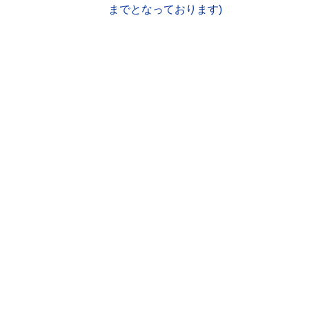
までとなっております)
ナ
ビ
ゲ
ー
シ
ョ
ン