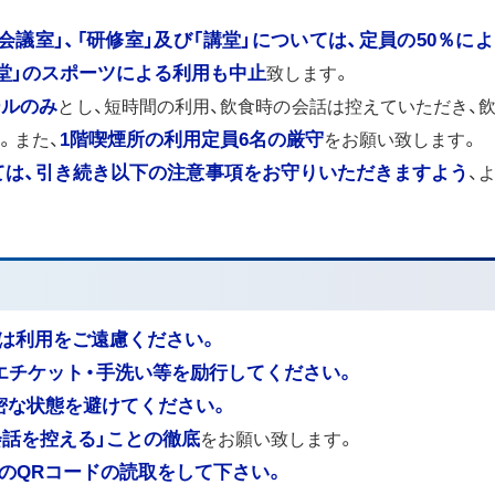
「会議室」、「研修室」及び「講堂」については、定員の50％に
堂」のスポーツによる利用も中止
致します。
ールのみ
とし、短時間の利用、飲食時の会話は控えていただき、
。また、
1階喫煙所の利用定員6名の厳守
をお願い致します。
ては、引き続き以下の注意事項をお守りいただきますよう
、
は利用をご遠慮ください。
エチケット・手洗い等を励行してください。
密な状態を避けてください。
会話を控える」ことの徹底
をお願い致します。
」のQRコードの読取をして下さい。