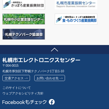
ページの先頭へ
問い合わせ先
札
郵
004-0015
幌
便
札幌市厚別区下野幌テクノパーク1丁目1-10
市
番
エ
交通アクセス
お問い合わせ先
号
レ
このサイトについて
ク
ウェブアクセシビリティ方針
ト
ロ
ニ