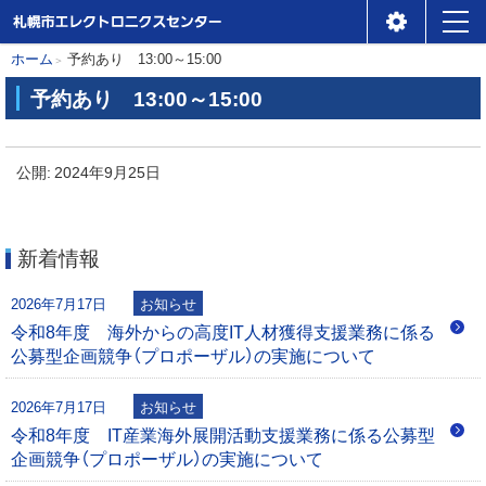
札幌市エレクトロニクスセ
メ
本
現
ホーム
予約あり 13:00～15:00
ンター
ニ
在
文
予約あり 13:00～15:00
位
ュ
へ
予
置
ー
約
公開:
2024年9月25日
の
あ
階
り
層
新着情報
1
3
2026年7月17日
お知らせ
:
令和8年度 海外からの高度IT人材獲得支援業務に係る
0
公募型企画競争（プロポーザル）の実施について
0
～
2026年7月17日
お知らせ
1
令和8年度 IT産業海外展開活動支援業務に係る公募型
5
企画競争（プロポーザル）の実施について
: