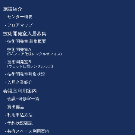
ク
施設紹介
フ
ス
センター概要
セ
ッ
ン
フロアマップ
タ
技術開発室入居募集
タ
ー
技術開発室 募集概要
ー
技術開発室A
(OAフロア仕様レンタルオフィス)
技術開発室B
メ
(ウェット仕様レンタルラボ)
技術開発室募集状況
ニ
入居企業紹介
ュ
会議室利用案内
会議・研修室一覧
ー
貸出備品
利用申込方法
予約状況確認
共有スペース利用案内