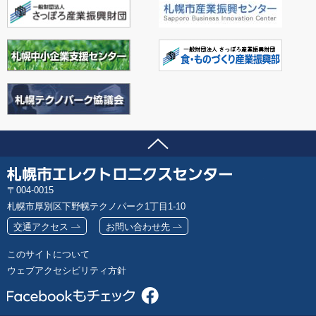
ページの先頭へ
問い合わせ先
札
郵
004-0015
幌
便
札幌市厚別区下野幌テクノパーク1丁目1-10
市
番
エ
交通アクセス
お問い合わせ先
号
レ
このサイトについて
ク
ウェブアクセシビリティ方針
ト
ロ
ニ