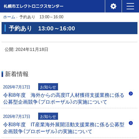
札幌市エレクトロニクスセ
メ
本
現
ホーム
予約あり 13:00～16:00
ンター
ニ
在
文
予約あり 13:00～16:00
位
ュ
へ
予
置
ー
約
公開:
2024年11月18日
の
あ
階
り
層
新着情報
1
3
2026年7月17日
お知らせ
:
令和8年度 海外からの高度IT人材獲得支援業務に係る
0
公募型企画競争（プロポーザル）の実施について
0
～
2026年7月17日
お知らせ
1
令和8年度 IT産業海外展開活動支援業務に係る公募型
6
企画競争（プロポーザル）の実施について
: