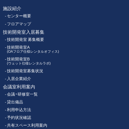
ク
施設紹介
フ
ス
センター概要
セ
ッ
ン
フロアマップ
タ
技術開発室入居募集
タ
ー
技術開発室 募集概要
ー
技術開発室A
(OAフロア仕様レンタルオフィス)
技術開発室B
メ
(ウェット仕様レンタルラボ)
技術開発室募集状況
ニ
入居企業紹介
ュ
会議室利用案内
会議・研修室一覧
ー
貸出備品
利用申込方法
予約状況確認
共有スペース利用案内