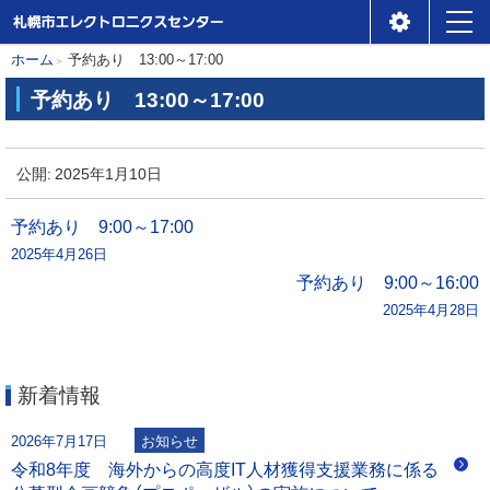
札幌市エレクトロニクスセ
メ
本
現
ホーム
予約あり 13:00～17:00
ンター
ニ
在
文
予約あり 13:00～17:00
位
ュ
へ
予
置
ー
約
公開:
2025年1月10日
の
あ
階
り
投
予約あり 9:00～17:00
層
2025年4月26日
稿
1
予約あり 9:00～16:00
3
2025年4月28日
ナ
:
0
ビ
0
新着情報
～
ゲ
1
2026年7月17日
お知らせ
7
ー
令和8年度 海外からの高度IT人材獲得支援業務に係る
: