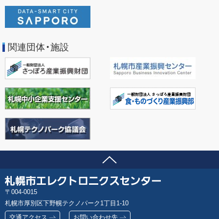
関連団体・施設
ページの先頭へ
問い合わせ先
札
郵
004-0015
幌
便
札幌市厚別区下野幌テクノパーク1丁目1-10
市
番
エ
交通アクセス
お問い合わせ先