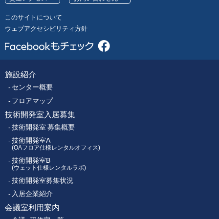
号
レ
このサイトについて
ク
ウェブアクセシビリティ方針
ト
ロ
ニ
ク
施設紹介
フ
ス
センター概要
セ
ッ
ン
フロアマップ
タ
技術開発室入居募集
タ
ー
技術開発室 募集概要
ー
技術開発室A
(OAフロア仕様レンタルオフィス)
技術開発室B
メ
(ウェット仕様レンタルラボ)
技術開発室募集状況
ニ
入居企業紹介
ュ
会議室利用案内