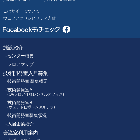
号
レ
このサイトについて
ク
ウェブアクセシビリティ方針
ト
ロ
ニ
ク
施設紹介
フ
ス
センター概要
セ
ッ
ン
フロアマップ
タ
技術開発室入居募集
タ
ー
技術開発室 募集概要
ー
技術開発室A
(OAフロア仕様レンタルオフィス)
技術開発室B
メ
(ウェット仕様レンタルラボ)
技術開発室募集状況
ニ
入居企業紹介
ュ
会議室利用案内