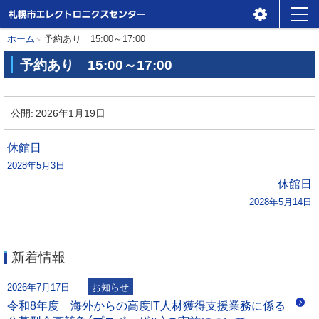
札幌市エレクトロニクスセ
メ
本
現
ホーム
予約あり 15:00～17:00
ンター
ニ
在
文
予約あり 15:00～17:00
位
ュ
へ
予
置
ー
約
公開:
2026年1月19日
の
あ
階
り
投
休館日
層
2028年5月3日
稿
1
休館日
5
2028年5月14日
ナ
:
0
ビ
0
新着情報
～
ゲ
1
2026年7月17日
お知らせ
7
ー
令和8年度 海外からの高度IT人材獲得支援業務に係る
: