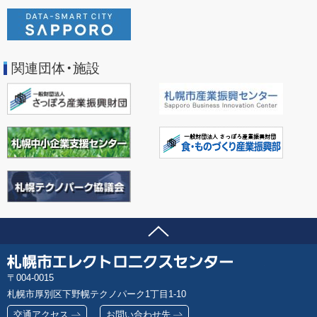
関連団体・施設
ページの先頭へ
問い合わせ先
札
郵
004-0015
幌
便
札幌市厚別区下野幌テクノパーク1丁目1-10
市
番
エ
交通アクセス
お問い合わせ先