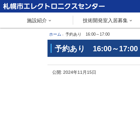
本
文
札幌市エレクトロニクスセンター
メ
施設紹介
技術開発室入居募集
へ
メ
ニ
現
ホーム
予約あり 16:00～17:00
ニ
在
予約あり 16:00～17:00
ュ
ュ
位
ー
置
ー
予
へ
の
公開:
2024年11月15日
約
階
あ
層
り
1
6
:
0