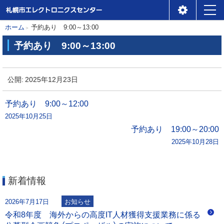
札幌市エレクトロニクスセ
メ
本
現
ホーム
予約あり 9:00～13:00
ンター
ニ
在
文
予約あり 9:00～13:00
位
ュ
へ
予
置
ー
約
公開:
2025年12月23日
の
あ
階
り
投
予約あり 9:00～12:00
層
2025年10月25日
稿
9
予約あり 19:00～20:00
:
2025年10月28日
ナ
0
0
ビ
～
新着情報
1
ゲ
3
2026年7月17日
お知らせ
:
ー
令和8年度 海外からの高度IT人材獲得支援業務に係る
0