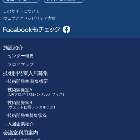
号
レ
このサイトについて
ク
ウェブアクセシビリティ方針
ト
ロ
ニ
ク
施設紹介
フ
ス
センター概要
セ
ッ
ン
フロアマップ
タ
技術開発室入居募集
タ
ー
技術開発室 募集概要
ー
技術開発室A
(OAフロア仕様レンタルオフィス)
技術開発室B
メ
(ウェット仕様レンタルラボ)
技術開発室募集状況
ニ
入居企業紹介
ュ
会議室利用案内