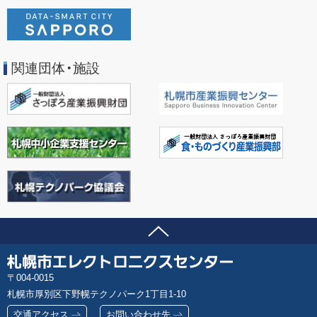
関連団体・施設
ページの先頭へ
問い合わせ先
札
郵
004-0015
幌
便
札幌市厚別区下野幌テクノパーク1丁目1-10
市
番
エ
交通アクセス
お問い合わせ先