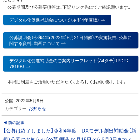
公募期間及び公募要項等は、下記リンク先にてご確認願います。
デジタル化促進補助金について（令和4年度版）
公募説明会（令和4年(2022年）6月21日開催）の実施報告、公募に
関する資料、動画について
デジタル化促進補助金のご案内リーフレット（A4タテ）（PDF：
781KB）
本補助制度をご活用いただきたく、よろしくお願い致します。
公開:
2022年5月9日
カテゴリー:
お知らせ
投
前の記事
【公募は終了しました】令和4年度 DXモデル創出補助金（新
稿
規）公募のお知らせ（公募期間は4月18日から6月3日までと