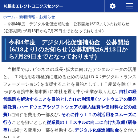
札幌市エレクトロニクスセ
メ
本
現
ホーム
新着情報
お知らせ
ンター
令和4年度 デジタル化促進補助金 公募開始（6/13より）のお知らせ
ニ
在
文
（公募期間は6月13日から7月29日までとなっております)
位
ュ
へ
置
令和4年度 デジタル化促進補助金 公募開始
ー
（6/13より）のお知らせ（公募期間は6月13日か
の
ら7月29日までとなっております)
階
層
当財団では、ビジネスの成長・拡大に向けたデジタルデータの活用
と、ＩＴ利活用を積極的に進めるための取組（ＤＸ：デジタルトランス
フォーメーション）を支援することを目的として、ＩＴ産業を除く「さ
自社の経
っぽろ連携中枢都市圏」に本社を置く中小企業が取り組む、
営課題を解決することを目的としたITの利活用（ソフトウェアの開発
委託費、ハードウェアやソフトウェアの購入経費や使用料などの経
費）
それに伴うＩＴの利活用をスムーズに
に関する費用の一部及び、
行う
従業員のＩＴスキルの向上に向けた取組（研修
ことを狙いとした
等）
デジタル化促進補助金
に関する費用の一部を補助する、
を交付い
たします。