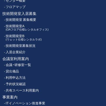
センター概要
セ
ッ
ン
フロアマップ
タ
技術開発室入居募集
タ
ー
技術開発室 募集概要
ー
技術開発室A
(OAフロア仕様レンタルオフィス)
技術開発室B
メ
(ウェット仕様レンタルラボ)
技術開発室募集状況
ニ
入居企業紹介
ュ
会議室利用案内
会議・研修室一覧
ー
貸出備品
利用申込方法
予約状況確認
共有スペース利用案内
事業案内
ITイノベーション推進事業