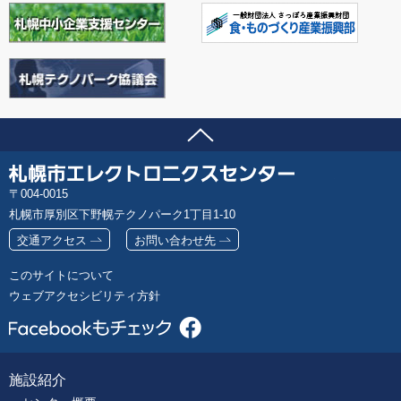
ページの先頭へ
問い合わせ先
札
郵
004-0015
幌
便
札幌市厚別区下野幌テクノパーク1丁目1-10
市
番
エ
交通アクセス
お問い合わせ先
号
レ
このサイトについて
ク
ウェブアクセシビリティ方針
ト
ロ
ニ
ク
施設紹介
フ
ス