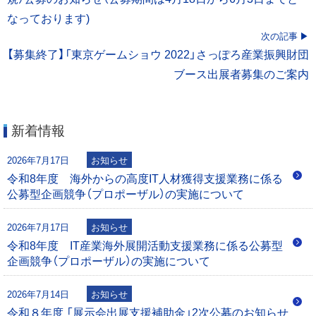
なっております)
ナ
次の記事
ビ
【募集終了】「東京ゲームショウ 2022」さっぽろ産業振興財団
ブース出展者募集のご案内
ゲ
ー
新着情報
シ
2026年7月17日
お知らせ
ョ
令和8年度 海外からの高度IT人材獲得支援業務に係る
公募型企画競争（プロポーザル）の実施について
ン
2026年7月17日
お知らせ
令和8年度 IT産業海外展開活動支援業務に係る公募型
企画競争（プロポーザル）の実施について
2026年7月14日
お知らせ
令和８年度 「展示会出展支援補助金」2次公募のお知らせ